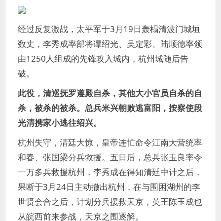
经过反复激战，太平军于3月19日轰榻清波门城垣
数丈，李秀成率部将谭绍光、吴定彩、陆顺德率领
由1250人组成的先锋攻入城内，杭州城随后告
破。
此役，清巡抚罗遵殿自杀，其他大小官员自杀的自
杀，被杀的被杀。总兵米兴朝败逃富阳，按察使段
光清携家小逃往绍兴。
杭州失守，清廷大惊，皇帝连忙命令江南大营统率
和春、张国梁分兵救援。五日后，总兵张玉良率令
一万多兵救援杭州，李秀成在得知清廷中计之后，
果断于3月24日主动撤出杭州，在与围困湖州的李
世贤会合之后，计划分兵援救天京，英王陈玉成也
从皖西前来参战，天京之围逐解。