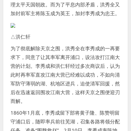
理太平天国朝政。而为了平息内部矛盾，洪秀全又
加封前军主将陈玉成为英王，加封李秀成为忠王。
△洪仁轩
为了彻底解除天京之围，洪秀全在李秀成的一再要
求下，同意了让其率军离开浦口，设法攻打江南大
营的计划。李秀成和洪仁轩经过多次商议后，认为
此时再率军直攻江南大营已经难以成功，不如向清
军防守薄弱的湖、杭地区进兵，迫使清军回援，然
后在迅速返回围攻江南大营，这样天京之围便迎刃
而解。
1860年1月底，李秀成留下部将黄子隆、陈赞明留
守浦口后，随即率兵前往芜湖，召集各路将领分配
任务，准备“围魏救赵”。2月10日，李秀成率陈坤