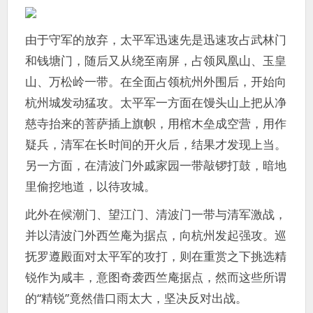
由于守军的放弃，太平军迅速先是迅速攻占武林门
和钱塘门，随后又从绕至南屏，占领凤凰山、玉皇
山、万松岭一带。在全面占领杭州外围后，开始向
杭州城发动猛攻。太平军一方面在馒头山上把从净
慈寺抬来的菩萨插上旗帜，用棺木垒成空营，用作
疑兵，清军在长时间的开火后，结果才发现上当。
另一方面，在清波门外戚家园一带敲锣打鼓，暗地
里偷挖地道，以待攻城。
此外在候潮门、望江门、清波门一带与清军激战，
并以清波门外西竺庵为据点，向杭州发起强攻。巡
抚罗遵殿面对太平军的攻打，则在重赏之下挑选精
锐作为咸丰，意图奇袭西竺庵据点，然而这些所谓
的“精锐”竟然借口雨太大，坚决反对出战。