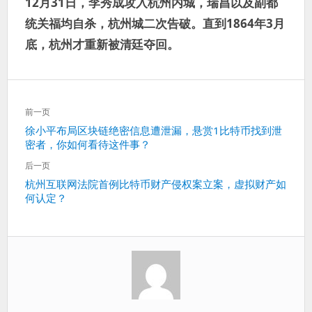
12月31日，李秀成攻入杭州内城，瑞昌以及副都
统关福均自杀，杭州城二次告破。直到1864年3月
底，杭州才重新被清廷夺回。
文
前一页
章
上
徐小平布局区块链绝密信息遭泄漏，悬赏1比特币找到泄
导
密者，你如何看待这件事？
一
航
篇：
后一页
下
杭州互联网法院首例比特币财产侵权案立案，虚拟财产如
何认定？
一
篇：