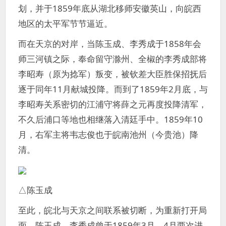
划，并于1859年底从湖北移师安徽英山，向皖西
地区的太平军节节逼近。
而在天京的对岸，当陈玉成、李秀成于1858年会
师三河镇之际，奉命留守滁州、全椒的李秀成部将
李昭寿（原为捻军）叛变，被钦差大臣胜保招抚后
逐于同年11月献城投降。而到了1859年2月底，与
李昭寿关系密切的江浦守将薛之元再度投降清军，
不久后浦口等地也相继落入清廷手中。1859年10
月，右军主将韦志俊也于皖南池州（今贵池）降
清。
△陈玉成
至此，皖北与天京之间联系被切断，为重新打开局
面，陈玉成、李秀成曾于1859年3月、4月两次进