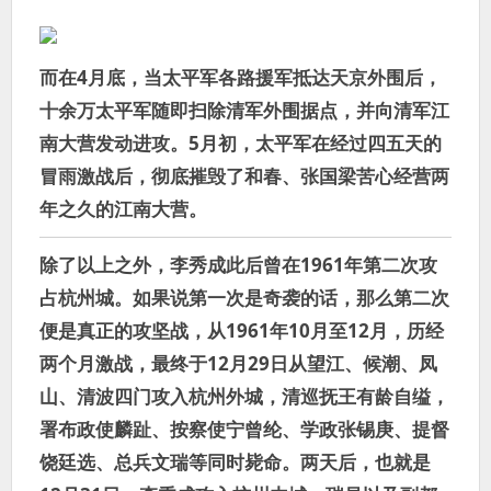
而在4月底，当太平军各路援军抵达天京外围后，
十余万太平军随即扫除清军外围据点，并向清军江
南大营发动进攻。5月初，太平军在经过四五天的
冒雨激战后，彻底摧毁了和春、张国梁苦心经营两
年之久的江南大营。
除了以上之外，李秀成此后曾在1961年第二次攻
占杭州城。如果说第一次是奇袭的话，那么第二次
便是真正的攻坚战，从1961年10月至12月，历经
两个月激战，最终于12月29日从望江、候潮、凤
山、清波四门攻入杭州外城，清巡抚王有龄自缢，
署布政使麟趾、按察使宁曾纶、学政张锡庚、提督
饶廷选、总兵文瑞等同时毙命。两天后，也就是