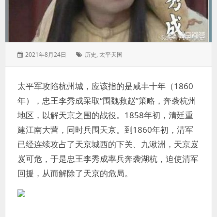
发
标
2021年8月24日
历史
,
太平天国
表
签：
于：
太平军攻陷杭州城，应该指的是咸丰十年（1860
年），忠王李秀成采取“围魏救赵”策略，奔袭杭州
地区，以解天京之围的战役。1858年初，清廷重
建江南大营，同时兵围天京。到1860年初，清军
已经连续攻占了天京城西的下关、九湫洲，天京岌
岌可危，于是忠王李秀成率兵奔袭湖杭，迫使清军
回援，从而解除了天京的危局。