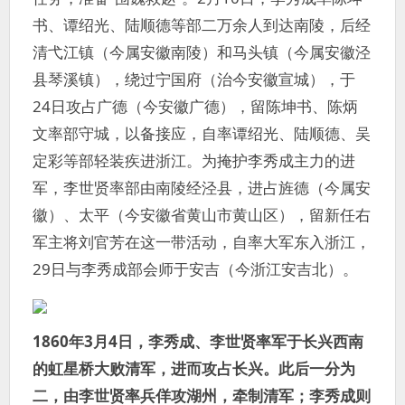
书、谭绍光、陆顺德等部二万余人到达南陵，后经
清弋江镇（今属安徽南陵）和马头镇（今属安徽泾
县琴溪镇），绕过宁国府（治今安徽宣城），于
24日攻占广德（今安徽广德），留陈坤书、陈炳
文率部守城，以备接应，自率谭绍光、陆顺德、吴
定彩等部轻装疾进浙江。为掩护李秀成主力的进
军，李世贤率部由南陵经泾县，进占旌德（今属安
徽）、太平（今安徽省黄山市黄山区），留新任右
军主将刘官芳在这一带活动，自率大军东入浙江，
29日与李秀成部会师于安吉（今浙江安吉北）。
1860年3月4日，李秀成、李世贤率军于长兴西南
的虹星桥大败清军，进而攻占长兴。此后一分为
二，由李世贤率兵佯攻湖州，牵制清军；李秀成则