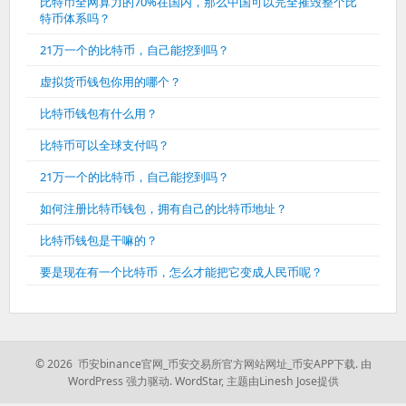
比特币全网算力的70%在国内，那么中国可以完全摧毁整个比
特币体系吗？
21万一个的比特币，自己能挖到吗？
虚拟货币钱包你用的哪个？
比特币钱包有什么用？
比特币可以全球支付吗？
21万一个的比特币，自己能挖到吗？
如何注册比特币钱包，拥有自己的比特币地址？
比特币钱包是干嘛的？
要是现在有一个比特币，怎么才能把它变成人民币呢？
© 2026 币安binance官网_币安交易所官方网站网址_币安APP下载.
由
WordPress 强力驱动.
WordStar
,
主题由Linesh Jose提供