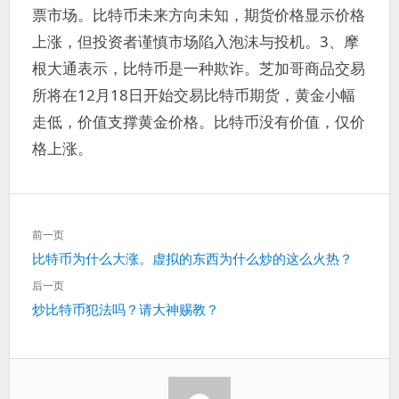
票市场。比特币未来方向未知，期货价格显示价格
上涨，但投资者谨慎市场陷入泡沫与投机。3、摩
根大通表示，比特币是一种欺诈。芝加哥商品交易
所将在12月18日开始交易比特币期货，黄金小幅
走低，价值支撑黄金价格。比特币没有价值，仅价
格上涨。
文
前一页
章
上
比特币为什么大涨。虚拟的东西为什么炒的这么火热？
导
一
航
后一页
篇：
下
炒比特币犯法吗？请大神赐教？
一
篇：