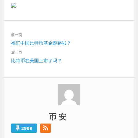
文
前一页
章
上
福汇中国比特币基金跑路啦？
导
一
航
后一页
篇：
下
比特币在美国上市了吗？
一
篇：
币 安
2999