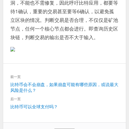
洞，不能也不需修复，因此呼吁比特应用，都要等
待1确认，重要的交易甚至要等6确认，以避免孤
立区块的情况。判断交易是否合理，不仅仅是矿池
节点，任何一个核心节点都会进行。即查询历史区
块链，判断交易的输出是否不大于输入。
文
前一页
章
上
比特币会不会崩盘，如果崩盘可能有哪些原因，或说最大
导
风险是什么？
一
航
篇：
后一页
下
比特币可以全球支付吗？
一
篇：