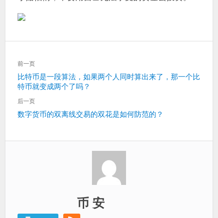
文
前一页
章
上
比特币是一段算法，如果两个人同时算出来了，那一个比
导
特币就变成两个了吗？
一
航
篇：
后一页
下
数字货币的双离线交易的双花是如何防范的？
一
篇：
币 安