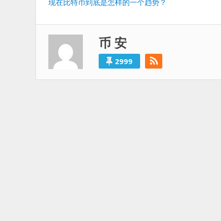
上
现在比特币到底是怎样的一个趋势？
导
一
航
篇：
币 安
2999