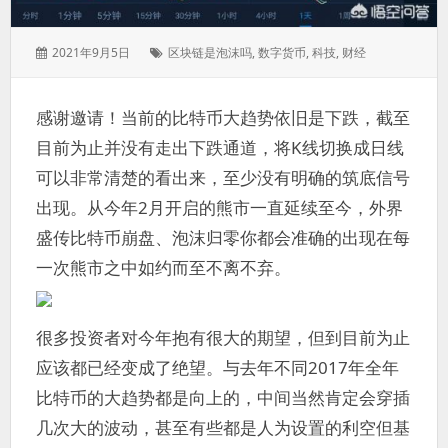
发
标
2021年9月5日
区块链是泡沫吗
,
数字货币
,
科技
,
财经
表
签：
于：
感谢邀请！当前的比特币大趋势依旧是下跌，截至
目前为止并没有走出下跌通道，将K线切换成日线
可以非常清楚的看出来，至少没有明确的筑底信号
出现。从今年2月开启的熊市一直延续至今，外界
盛传比特币崩盘、泡沫归零你都会准确的出现在每
一次熊市之中如约而至不离不弃。
很多投资者对今年抱有很大的期望，但到目前为止
应该都已经变成了绝望。与去年不同2017年全年
比特币的大趋势都是向上的，中间当然肯定会穿插
几次大的波动，甚至有些都是人为设置的利空但基