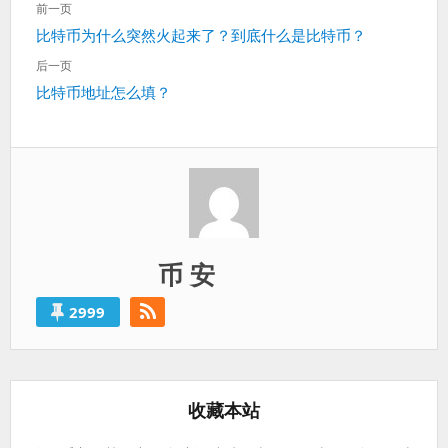
前一页
章
上
比特币为什么突然火起来了？到底什么是比特币？
导
一
航
后一页
篇：
下
比特币地址怎么填？
一
篇：
币 安
2999
收藏本站