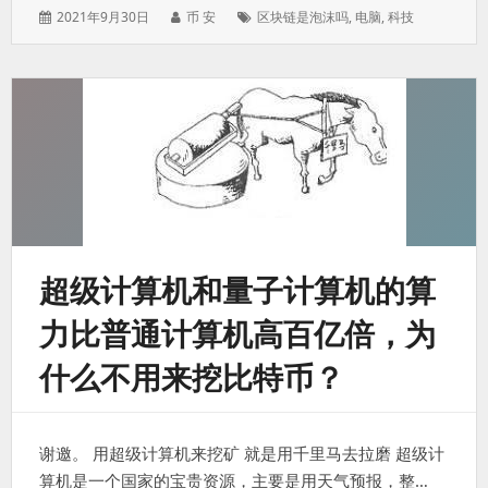
发
作
标
2021年9月30日
币 安
区块链是泡沫吗
,
电脑
,
科技
表
者：
签：
于：
超级计算机和量子计算机的算
力比普通计算机高百亿倍，为
什么不用来挖比特币？
谢邀。 用超级计算机来挖矿 就是用千里马去拉磨 超级计
算机是一个国家的宝贵资源，主要是用天气预报，整…