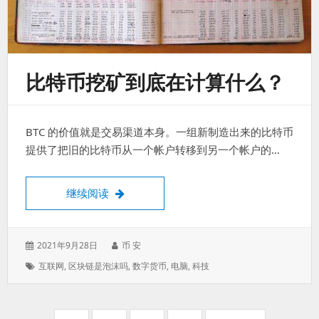
比特币挖矿到底在计算什么？
BTC 的价值就是交易渠道本身。一组新制造出来的比特币
提供了把旧的比特币从一个帐户转移到另一个帐户的…
比特币挖矿到底在计算什么？
继续阅读
发
作
2021年9月28日
币 安
表
者：
标
互联网
,
区块链是泡沫吗
,
数字货币
,
电脑
,
科技
于：
签：
分