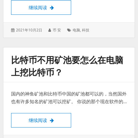
处理的挖矿机能当家用电脑用吗？
继续阅读
发
作
标
2021年10月2日
币 安
电脑
,
科技
表
者：
签：
于：
比特币不用矿池要怎么在电脑
上挖比特币？
国内的神鱼矿池和比特币中国的矿池都可以的，当然国外
也有许多知名的矿池可以挖矿。 你说的那个现在软件的…
比特币不用矿池要怎么在电脑上挖比特币？
继续阅读