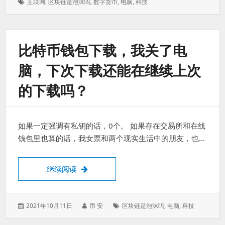
标
互联网
,
区块链是泡沫吗
,
数字货币
,
电脑
,
科技
于：
签：
比特币钱包下载，我关了电
脑，下次下载还能在继续上次
的下载吗？
如果一定强调有私钥的话，0个。 如果存在交易所和在线
钱包里也算的话，我女票和两个现实生活中的朋友，也…
比特币钱包下载，我关了电脑，下次下载还
继续阅读
发
作
标
2021年10月11日
币 安
区块链是泡沫吗
,
电脑
,
科技
表
者：
签：
于：