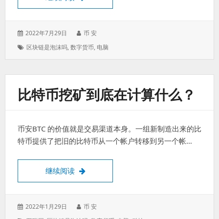
发
作
2022年7月29日
币 安
表
者：
标
区块链是泡沫吗
,
数字货币
,
电脑
于：
签：
比特币挖矿到底在计算什么？
币安BTC 的价值就是交易渠道本身。一组新制造出来的比
特币提供了把旧的比特币从一个帐户转移到另一个帐…
比特币挖矿到底在计算什么？
继续阅读
发
作
2022年1月29日
币 安
表
者：