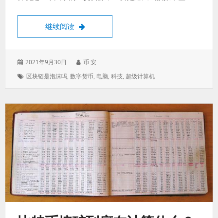
超级计算机和量子计算机的算力比普通计算
继续阅读
发
作
2021年9月30日
币 安
表
者：
标
区块链是泡沫吗
,
数字货币
,
电脑
,
科技
,
超级计算机
于：
签：