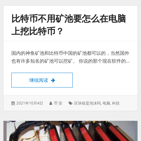
比特币不用矿池要怎么在电脑
上挖比特币？
国内的神鱼矿池和比特币中国的矿池都可以的，当然国外
也有许多知名的矿池可以挖矿。 你说的那个现在软件的…
比特币不用矿池要怎么在电脑上挖比特币？
继续阅读
发
作
标
2021年10月4日
币 安
区块链是泡沫吗
,
电脑
,
科技
表
者：
签：
于：