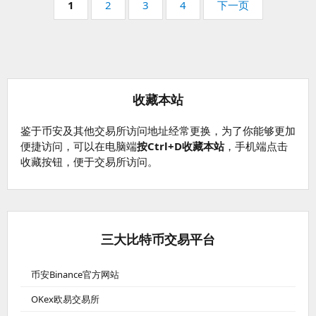
页
页
页
页
页
1
2
3
4
下一页
码：
码：
码：
码：
收藏本站
鉴于币安及其他交易所访问地址经常更换，为了你能够更加
便捷访问，可以在电脑端
按Ctrl+D收藏本站
，手机端点击
收藏按钮，便于交易所访问。
三大比特币交易平台
币安Binance官方网站
OKex欧易交易所