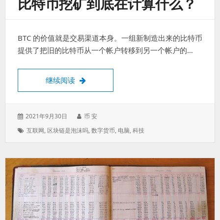
比特币挖矿到底在计算什么？
BTC 的价值就是交易渠道本身。一组新制造出来的比特币
提供了把旧的比特币从一个帐户转移到另一个帐户的…
比特币挖矿到底在计算什么？
继续阅读
发
作
2021年9月30日
币 安
表
者：
标
互联网
,
区块链是泡沫吗
,
数字货币
,
电脑
,
科技
于：
签：