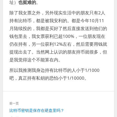
址）
也挺难的
。
除了我女票之外，另外现实生活中的朋友只有2人
持有比特币，都是被我安利的。都是今年10月11
月陆续投的，我都是买好了然后直接发送到他们的
钱包里去，我女票获利已超100%，一位朋友现在
仍在持有，另一位获利12%左右，然后需要用钱就
提现出去了。当然网上认识的朋友持币就很多，但
是我觉得这个不能算在内。
所以我推测我身边持有比特币的人小于1/1000
吧，真正持有私钥的恐怕小于1/10000。
文
前一页
章
上
比特币密钥是保存在硬盘里吗？
导
一