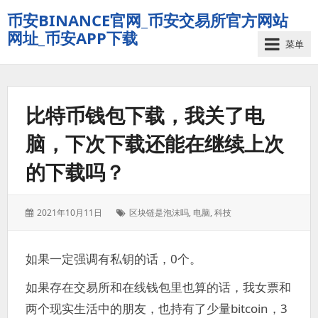
币安BINANCE官网_币安交易所官方网站
网址_币安APP下载
菜单
比特币钱包下载，我关了电
脑，下次下载还能在继续上次
的下载吗？
发
标
2021年10月11日
区块链是泡沫吗
,
电脑
,
科技
表
签：
于：
如果一定强调有私钥的话，0个。
如果存在交易所和在线钱包里也算的话，我女票和
两个现实生活中的朋友，也持有了少量bitcoin，3