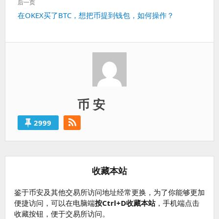
航
后一页
篇：
下
在OKEX买了BTC，想把币提到钱包，如何操作？
一
篇：
币 安
2999
收藏本站
鉴于币安及其他交易所访问地址经常更换，为了你能够更加
便捷访问，可以在电脑端
按Ctrl+D收藏本站
，手机端点击
收藏按钮，便于交易所访问。