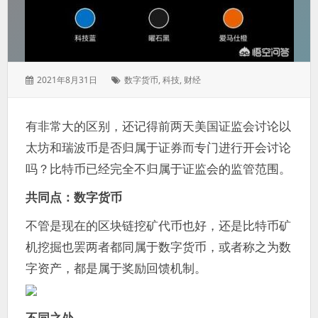
发
标
2021年8月31日
数字货币
,
科技
,
财经
表
签：
于：
有非常大的区别，还记得前两天美国证监会讨论以
太坊和瑞波币是否归属于证券而专门进行开会讨论
吗？比特币已经完全不归属于证监会的监管范围。
共同点：数字货币
不管是现在的区块链挖矿代币也好，还是比特币矿
机挖掘也罢两者都同属于数字货币，或者称之为数
字资产，都是属于奖励回馈机制。
不同之处