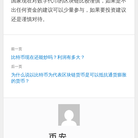
国家现在对数字代币的区块链比较谨慎，如果是不
出任何资金的建议可以少量参与，如果要投资建议
还是谨慎对待。
文
前一页
章
上
比特币现在还能炒吗？利润有多大？
导
一
航
后一页
篇：
下
为什么说以比特币为代表区块链货币是可以抵抗通货膨胀
的货币？
一
篇：
币 安