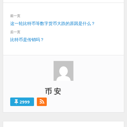
文
前一页
章
上
这一轮比特币等数字货币大跌的原因是什么？
导
一
航
后一页
篇：
下
比特币是传销吗？
一
篇：
币 安
2999