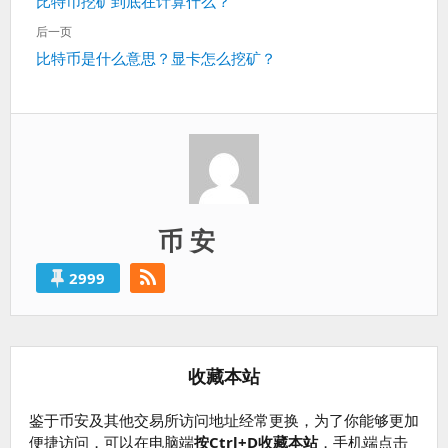
上
比特币挖矿到底在计算什么？
导
一
航
后一页
篇：
下
比特币是什么意思？显卡怎么挖矿？
一
篇：
币 安
2999
收藏本站
鉴于币安及其他交易所访问地址经常更换，为了你能够更加
便捷访问，可以在电脑端
按Ctrl+D收藏本站
，手机端点击