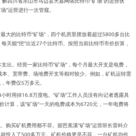
解四川省乐山市马边县天嘉网络比特币“矿场”的运营状
矿场”运营进行一次管窥。
最大的比特币“矿场”，四个机房里摆放着超过5800多台比
的算力，每天能“挖”出近27个比特币。按照当前比特币市价折算，
本支出。经营一家比特币“矿场”，每个月最大开支是电费，
成本、宽带费、场地费开支等相对较少。例如，矿机运转需
线，年费仅5万多元。
24小时用掉16.8万度电。“矿场”工作人员没有向记者透露具
价计算，该“矿场”一天的电费成本为6720元，一年电费将
统、购买矿机费用都不菲。据芭蕉溪“矿场”运营班长雷科介
共就投入了500多万元。矿机价格更是不菲，一台矿机均价