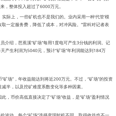
下来，整体投入超过了6000万元。
。实际上，一些矿机也不是我们的。业内采用一种‘代管’模
收取一定服务费，降低了成本，对冲风险。”雷科对记者表
员介绍，芭蕉溪“矿场”每用1度电可产生3分钱的利润。记
天产生利润为5040元，预计“矿场”年利润能达到184万
矿场”，年收益能达到将近200万元。不过，“矿场”的投资
性减半，以及挖矿难度系数变化等多种因素。
此，币价高低直接决定了“矿场”收益，是“矿场”盈利情况
币价波动，每个“矿场”选择变现时机不同，取得收益也不一