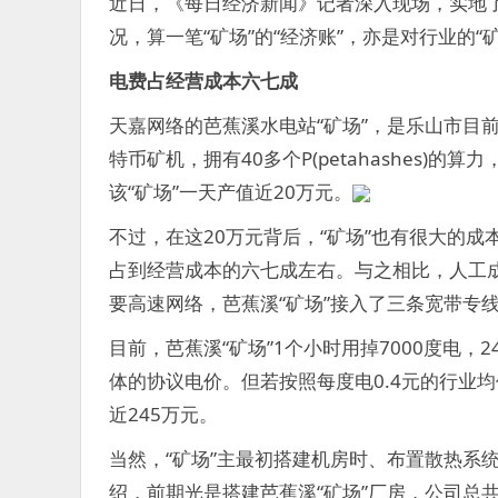
近日，《每日经济新闻》记者深入现场，实地了
况，算一笔“矿场”的“经济账”，亦是对行业的“
电费占经营成本六七成
天嘉网络的芭蕉溪水电站“矿场”，是乐山市目前
特币矿机，拥有40多个P(petahashes)
该“矿场”一天产值近20万元。
不过，在这20万元背后，“矿场”也有很大的成
占到经营成本的六七成左右。与之相比，人工
要高速网络，芭蕉溪“矿场”接入了三条宽带专
目前，芭蕉溪“矿场”1个小时用掉7000度电，
体的协议电价。但若按照每度电0.4元的行业均
近245万元。
当然，“矿场”主最初搭建机房时、布置散热系
绍，前期光是搭建芭蕉溪“矿场”厂房，公司总