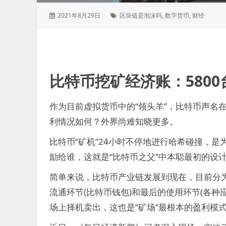
发
标
2021年8月29日
区块链是泡沫吗
,
数字货币
,
财经
表
签：
于：
比特币挖矿经济账：5800台
作为目前虚拟货币中的“领头羊”，比特币声名
利情况如何？外界尚难知晓更多。
比特币“矿机”24小时不停地进行哈希碰撞，
励给谁，这就是“比特币之父”中本聪最初的设
简单来说，比特币产业链发展到现在，目前分为产
流通环节(比特币钱包)和最后的使用环节(各种
场上择机卖出，这也是“矿场”最根本的盈利模