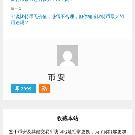
导
一
航
后一页
篇：
下
都说比特币无价值，涨得不合理；但你知道比特币最大的
用途吗？
一
篇：
币 安
2999
收藏本站
鉴于币安及其他交易所访问地址经常更换，为了你能够更加