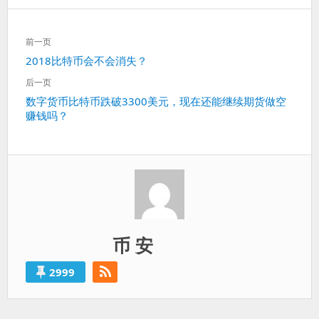
文
前一页
章
上
2018比特币会不会消失？
导
一
航
后一页
篇：
下
数字货币比特币跌破3300美元，现在还能继续期货做空
赚钱吗？
一
篇：
币 安
2999