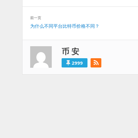
文
前一页
章
上
为什么不同平台比特币价格不同？
导
一
航
篇：
币 安
2999