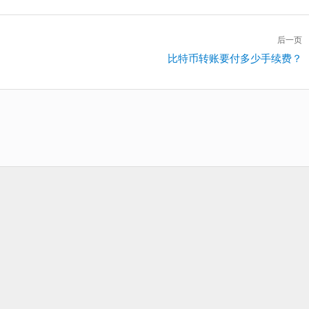
后一页
下
比特币转账要付多少手续费？
一
篇：