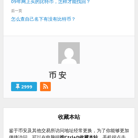
上
09年网上买的比特币，怎样才能找回？
导
一
航
后一页
篇：
下
怎么查自己名下有没有比特币？
一
篇：
币 安
2999
收藏本站
鉴于币安及其他交易所访问地址经常更换，为了你能够更加
便捷访问，可以在电脑端
按Ctrl+D收藏本站
，手机端点击