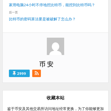
章
上
家用电脑24小时不停地挖比特币，能挖到比特币吗？
导
一
航
后一页
篇：
下
比特币的密码算法要是被破解了怎么办？
一
篇：
币 安
2999
收藏本站
鉴于币安及其他交易所访问地址经常更换，为了你能够更加