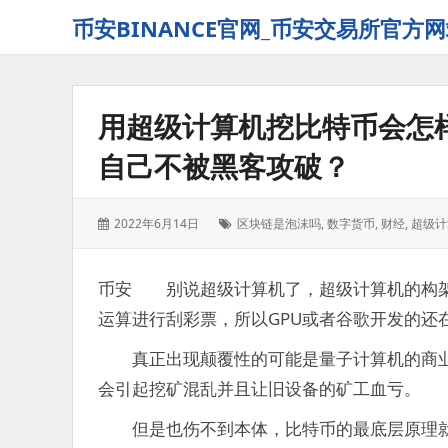
币安BINANCE官网_币安交易所官方网
用超级计算机挖比特币会怎
自己不被黑客攻破？
发
标
2022年6月14日
区块链是泡沫吗
,
数字货币
,
财经
,
超级计
表
签：
于：
币安 别说超级计算机了，超级计算机的构架
运算进行刮彩票，所以GPU或者谷歌开发的还
真正出现颠覆性的可能是量子计算机的商业
会引起挖矿混乱并且让旧设备的矿工血亏。
但是也伤不到本体，比特币的最底层原理就