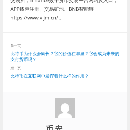
交易所，Binance数字货币交易平台网站及入口，
APP钱包注册、交易矿池、BNB智能链
https://www.vljm.cn/ 。
文
前一页
章
上
比特币为什么会疯长？它的价值在哪里？它会成为未来的
导
支付货币吗？
一
航
篇：
后一页
下
比特币在互联网中发挥着什么样的作用？
一
篇：
币 安