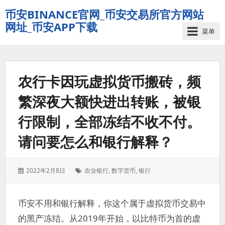
币安BINANCE官网_币安交易所官方网站
网址_币安APP下载
菜单
农行卡因玩虚拟货币搬砖，频
繁深夜大额快进出转账，被银
行限制，全部冻结不收不付。
请问要怎么和银行解释？
发
标
2022年2月8日
农业银行
,
数字货币
,
银行
表
签：
于：
币安不用和银行解释，你这个属于虚拟货币交易中
的黑产冻结。从2019年开始，以比特币为首的虚