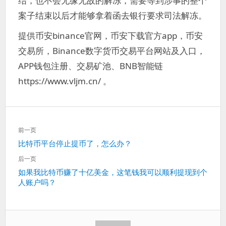
结，也不会无缘无故的解冻，需要等到涉事的整个
案子结束以后才能够拿着函去银行要求司法解冻。
提供币安binance官网，币安下载官方app，币安
交易所，Binance数字货币交易平台网站及入口，
APP钱包注册、交易矿池、BNB智能链
https://www.vljm.cn/ 。
文
前一页
章
上
比特币平台停止提币了，怎么办？
导
一
航
后一页
篇：
下
如果我比特币赚了十亿美金，这笔钱我可以顺利提现到个
人账户吗？
一
篇：