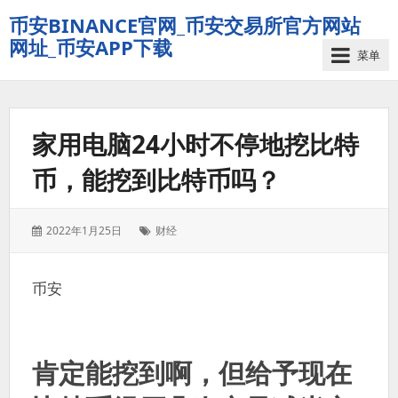
币安BINANCE官网_币安交易所官方网站
网址_币安APP下载
菜单
家用电脑24小时不停地挖比特
币，能挖到比特币吗？
发
标
2022年1月25日
财经
表
签：
于：
币安
肯定能挖到啊，但给予现在