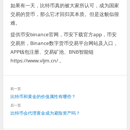
如果有一天，比特币真的被大家所认可，成为国家
交易的货币，那么它才回归其本质。但是这貌似很
难。
提供币安binance官网，币安下载官方app，币安
交易所，Binance数字货币交易平台网站及入口，
APP钱包注册、交易矿池、BNB智能链
https://www.vljm.cn/ 。
文
前一页
章
上
比特币和黄金的价值属性有哪些？
导
一
航
后一页
篇：
下
比特币会代理黄金成为避险资产吗？
一
篇：