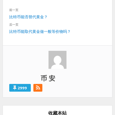
文
前一页
章
上
比特币能否替代黄金？
导
一
航
后一页
篇：
下
比特币能取代黄金做一般等价物吗？
一
篇：
币 安
2999
收藏本站