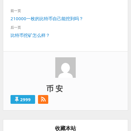
文
前一页
章
上
210000一枚的比特币自己能挖到吗？
导
一
航
后一页
篇：
下
比特币挖矿怎么样？
一
篇：
币 安
2999
收藏本站