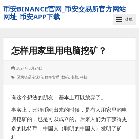
币安BINANCE官网_币安交易所官方网站
网址_币安APP下载
菜单
怎样用家里用电脑挖矿？
发
2021年8月24日
表
标
区块链是泡沫吗
,
数字货币
,
数码
,
电脑
,
科技
于：
签：
有这个想法的朋友，基本上可以放弃了。
事实上，比特币刚出来的时候，是有人用家里的电
脑挖矿的，也是可以成立的。后来人们为了获得更
多的比特币，中国人（聪明的中国人）发明了矿
机。