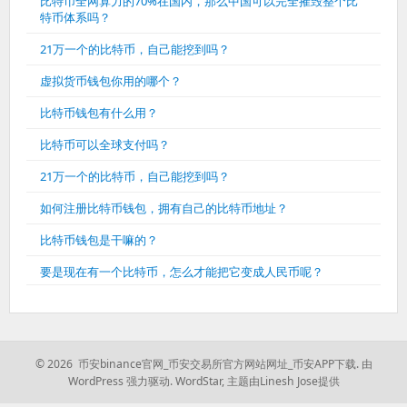
比特币全网算力的70%在国内，那么中国可以完全摧毁整个比
特币体系吗？
21万一个的比特币，自己能挖到吗？
虚拟货币钱包你用的哪个？
比特币钱包有什么用？
比特币可以全球支付吗？
21万一个的比特币，自己能挖到吗？
如何注册比特币钱包，拥有自己的比特币地址？
比特币钱包是干嘛的？
要是现在有一个比特币，怎么才能把它变成人民币呢？
© 2026 币安binance官网_币安交易所官方网站网址_币安APP下载.
由
WordPress 强力驱动.
WordStar
,
主题由Linesh Jose提供