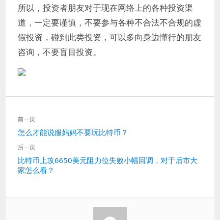
所以，投资者朋友对于现在网络上的各种投资渠
道，一定要谨慎，不要参与各种不合法不合规的虚
假投资，碰到此类投资，可以多向身边懂行的朋友
咨询，不要盲目投资。
文
前一页
章
上
怎么才能说服妈妈不要玩比特币？
导
一
航
后一页
篇：
下
比特币上攻6650美元阻力位失败小幅回调，对于后市大
家怎么看？
一
篇：