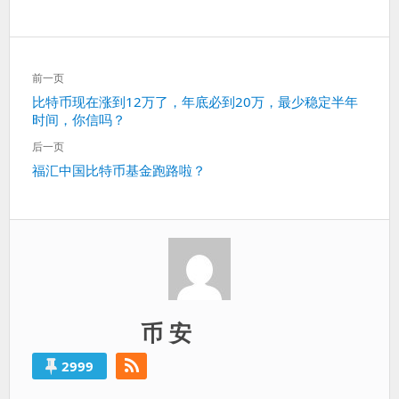
文
前一页
章
上
比特币现在涨到12万了，年底必到20万，最少稳定半年
导
时间，你信吗？
一
航
篇：
后一页
下
福汇中国比特币基金跑路啦？
一
篇：
币 安
2999