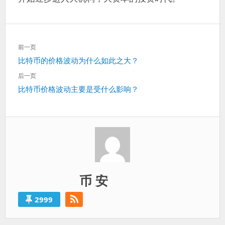
文
前一页
章
上
比特币的价格波动为什么如此之大？
导
一
航
后一页
篇：
下
比特币价格波动主要是受什么影响？
一
篇：
币 安
2999