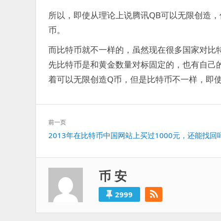
所以，即使从理论上说腾讯QB可以无限创造
币。
而比特币就不一样的，虽然现在很多国家对比
先比特币是和黄金数量对标固定的，也有自己
着可以无限创造Q币，但是比特币不一样，即
文
前一页
章
上
2013年在比特币中国网站上买过1000元，还能找回
导
一
航
篇：
币 安
2999