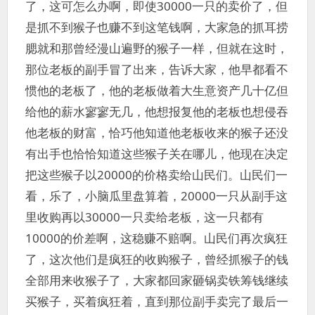
了，这可怎么办啊，即使30000一只的卖价了，但
是抓不到猴子也赚不到这笔钱啊，大家急的抓耳捞
腮就和那曾经漫山遍野的猴子一样，但就在这时，
那位老板的副手冒了出来，告诉大家，他早都看不
惯他的老板了，他的老板做着大生意资产几十亿但
给他的薪水寥寥无几，他想报复他的老板也想侵吞
他老板的财富，恰巧他知道他老板收来的猴子还没
有出手也恰恰知道这些猴子关在哪儿，他现在决定
把这些猴子以20000的价格卖给山民们。山民们一
看，乐了，小脑瓜里盘算着，20000一只从副手这
里收购再以30000一只卖给老板，这一只都有
10000的价差啊，这稳赚不赔啊。山民们再次疯狂
了，这次他们是疯狂的收购猴子，曾经抓猴子的钱
全部用来收猴子了，大家都回家砸锅卖铁筹钱继续
买猴子，买着疯狂着，直到那位副手卖完了最后一