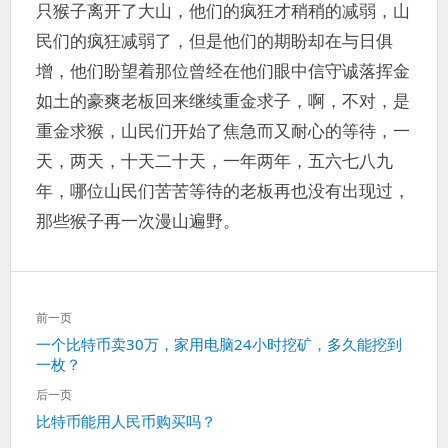
只猴子离开了大山，他们的疯狂才稍稍的减弱，山
民们的疯狂减弱了，但是他们的期盼却在与日俱
增，他们盼望着那位曾经在他们眼中信守诚落挥金
如土的豪爽老板回来继续重金求子，啊，不对，是
重金求猴，山民们开始了焦急而又耐心的等待，一
天，两天，十天二十天，一年两年，五六七八九
年，哪位山民们苦苦等待的老板再也没有出现过，
那些猴子再一次漫山遍野。
文
前一页
章
上
一个比特币卖30万，家用电脑24小时挖矿，多久能挖到
导
一枚？
一
航
篇：
后一页
下
比特币能用人民币购买吗？
一