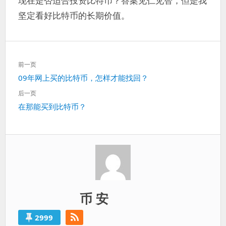
现在是否适合投资比特币？答案见仁见智，但是我
坚定看好比特币的长期价值。
文
前一页
章
上
09年网上买的比特币，怎样才能找回？
导
一
航
后一页
篇：
下
在那能买到比特币？
一
篇：
币 安
2999