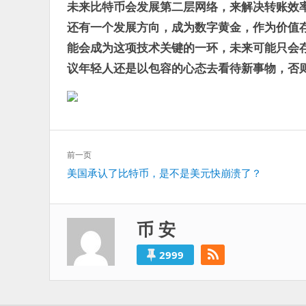
未来比特币会发展第二层网络，来解决转账效
还有一个发展方向，成为数字黄金，作为价值
能会成为这项技术关键的一环，未来可能只会
议年轻人还是以包容的心态去看待新事物，否
文
前一页
章
上
美国承认了比特币，是不是美元快崩溃了？
导
一
航
篇：
币 安
2999