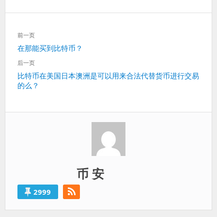
文
前一页
章
上
在那能买到比特币？
导
一
航
后一页
篇：
下
比特币在美国日本澳洲是可以用来合法代替货币进行交易
的么？
一
篇：
币 安
2999