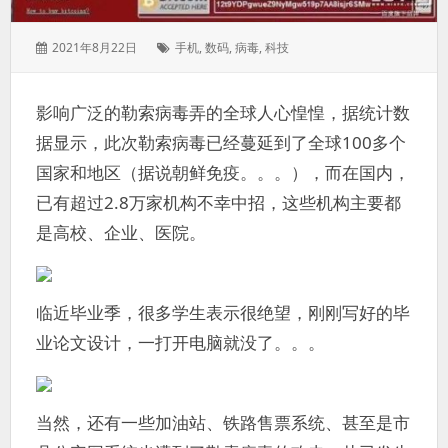
发
标
2021年8月22日
手机
,
数码
,
病毒
,
科技
表
签：
于：
影响广泛的勒索病毒弄的全球人心惶惶，据统计数
据显示，此次勒索病毒已经蔓延到了全球100多个
国家和地区（据说朝鲜免疫。。。），而在国内，
已有超过2.8万家机构不幸中招，这些机构主要都
是高校、企业、医院。
临近毕业季，很多学生表示很绝望，刚刚写好的毕
业论文设计，一打开电脑就没了。。。
当然，还有一些加油站、铁路售票系统、甚至是市