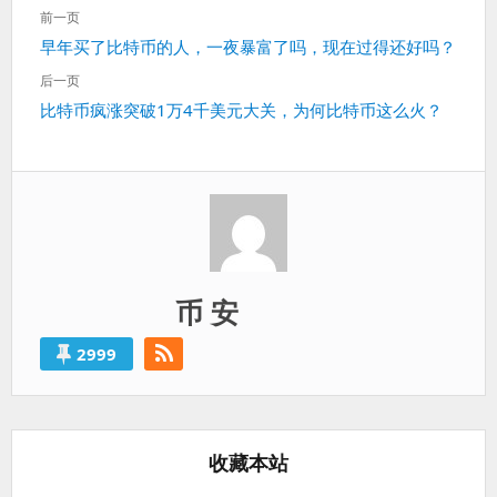
文
前一页
章
上
早年买了比特币的人，一夜暴富了吗，现在过得还好吗？
导
一
航
后一页
篇：
下
比特币疯涨突破1万4千美元大关，为何比特币这么火？
一
篇：
币 安
2999
收藏本站