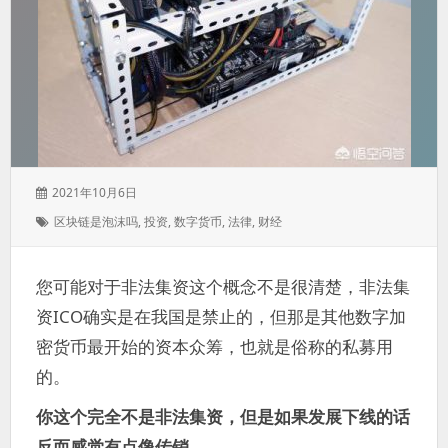
发
2021年10月6日
表
标
区块链是泡沫吗
,
投资
,
数字货币
,
法律
,
财经
于：
签：
您可能对于非法集资这个概念不是很清楚，非法集
资ICO确实是在我国是禁止的，但那是其他数字加
密货币最开始的资本众筹，也就是俗称的私募用
的。
你这个完全不是非法集资，但是如果发展下线的话
反而感觉有点像传销。