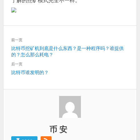
了解的挖矿模式完全不一样。
文
前一页
章
上
比特币挖矿机到底是什么东西？是一种程序吗？谁提供
导
的？怎么那么耗电？
一
航
篇：
后一页
下
比特币谁发明的？
一
篇：
币 安