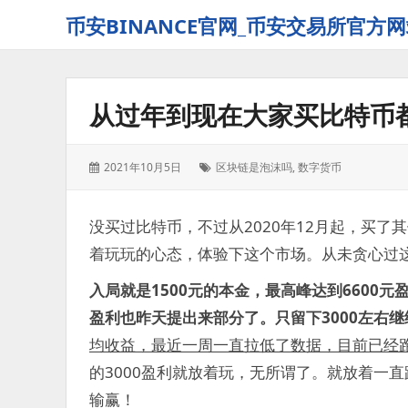
币安BINANCE官网_币安交易所官方网
从过年到现在大家买比特币
发
标
2021年10月5日
区块链是泡沫吗
,
数字货币
表
签：
于：
没买过比特币，不过从2020年12月起，买了
着玩玩的心态，体验下这个市场。从未贪心过
入局就是1500元的本金，最高峰达到6600
盈利也昨天提出来部分了。只留下3000左右
均收益，最近一周一直拉低了数据，目前已经
的3000盈利就放着玩，无所谓了。就放着一
输赢！