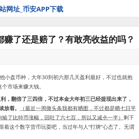
站网址_币安APP下载
都赚了还是赔了？有敢亮收益的吗？
其他小盘币种，大年30到初六那几天盈利最好，不过也就抱
这个市场来赚大钱。
元盈利，翻倍了三四倍，不过本金大年初三已经提现出来了，
继续放着。
（最近一周微头条我都有晒图，不过都是晒七日平
跑输了比特币涨幅，回吐了六七百，所以又减仓一半）
剩下
直跟着这个数字货币玩耍吧，当过年与人“打牌”心态了。无谓