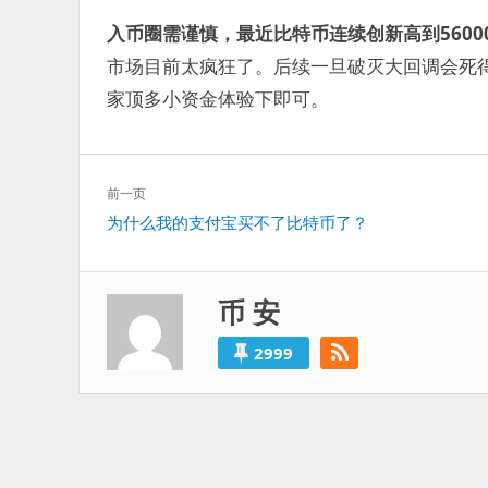
入币圈需谨慎，最近比特币连续创新高到560
市场目前太疯狂了。后续一旦破灭大回调会死
家顶多小资金体验下即可。
文
前一页
章
上
为什么我的支付宝买不了比特币了？
导
一
航
篇：
币 安
2999