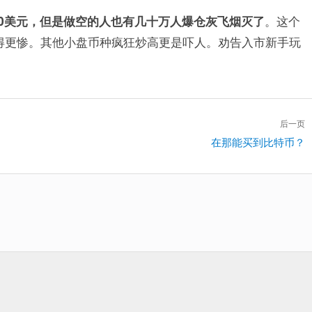
00美元，但是做空的人也有几十万人爆仓灰飞烟灭了
。这个
得更惨。其他小盘币种疯狂炒高更是吓人。劝告入市新手玩
后一页
下
在那能买到比特币？
一
篇：