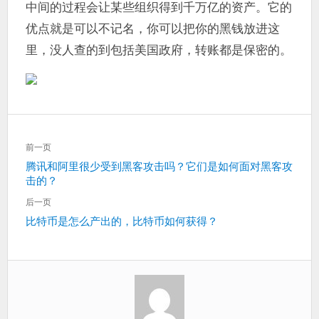
中间的过程会让某些组织得到千万亿的资产。它的
优点就是可以不记名，你可以把你的黑钱放进这
里，没人查的到包括美国政府，转账都是保密的。
文
前一页
章
上
腾讯和阿里很少受到黑客攻击吗？它们是如何面对黑客攻
导
击的？
一
航
篇：
后一页
下
比特币是怎么产出的，比特币如何获得？
一
篇：