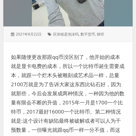
发
标
2021年8月22日
区块链是泡沫吗
,
数字货币
,
财经
表
签：
于：
如果随便更改那跟qq币没区别了，他开始的成本
就是显卡电费的成本，所以一个比特币诞生需要成
本，就跟一个烂木头被雕刻成艺术品一样，总量
2100万就是为了告诉大家这东西比钻石好，因为
就那些，今后会发展成两种情况，一种因为他的数
量有限会不断的升值，2015年一月是1700一个比
特币，2017最好16000一个比特币。第二种情况
就是:这个设计有缺陷最终被破解或者可以人为干
预数量，一但曝光就跟qq币一样一分不值，而这