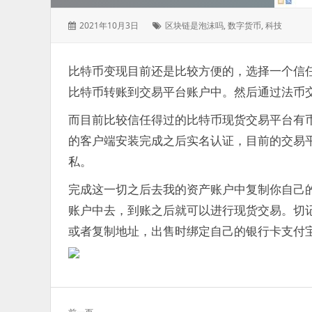
发
标
2021年10月3日
区块链是泡沫吗
,
数字货币
,
科技
表
签：
于：
比特币变现目前还是比较方便的，选择一个信
比特币转账到交易平台账户中。然后通过法币交
而目前比较信任得过的比特币现货交易平台有币
的客户端安装完成之后实名认证，目前的交易
私。
完成这一切之后去我的资产账户中复制你自己
账户中去，到账之后就可以进行现货交易。切
或者复制地址，出售时绑定自己的银行卡支付
文