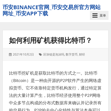
币安BINANCE官网_币安交易所官方网站
网址_币安APP下载
菜单
如何利用矿机获得比特币？
发
标
2021年10月2日
区块链是泡沫吗
,
数字货币
,
财经
表
签：
于：
比特币挖矿机是获取比特币的方式之一。比特币
（Bitcoin）是一种由开源的P2P软件产生的网络虚
拟货币。它不依靠特定货币机构发行，通过特定算
法的大量计算产生，比特币经济使用整个P2P网络
中众多节点构成的分布式数据库来确认并记录所有
的交易行为。P2P的去中心化特性与算法本身可以