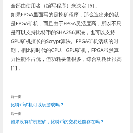
全部由使用者（编写程序）来决定 [6] 。
如果FPGA里面写的是挖矿程序，那么造出来的就
是FPGA矿机，而且由于FPGA灵活度高，所以不只
是可以支持比特币的SHA256算法，也可以支持
GPU矿机擅长的Scrypt算法。FPGA矿机活跃的时
期，相比同时代的CPU、GPU矿机，FPGA虽然算
力性能不占优，但功耗要低很多，综合功耗比很高
[1] 。
文
前一页
章
上
比特币矿机可以玩游戏吗？
导
一
航
后一页
篇：
下
如果没有矿机挖矿，比特币的交易还能存在吗？
一