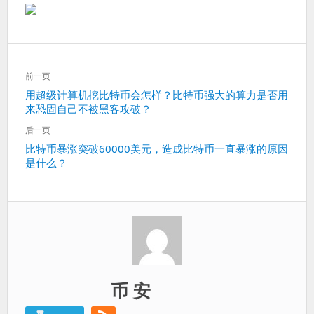
文
前一页
章
上
用超级计算机挖比特币会怎样？比特币强大的算力是否用
导
来恐固自己不被黑客攻破？
一
航
篇：
后一页
下
比特币暴涨突破60000美元，造成比特币一直暴涨的原因
是什么？
一
篇：
币 安