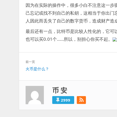
因为在实际的操作中，很多小白不注意这一步
己忘记或找不到自己的私钥，这相当于你出门
人因此而丢失了自己的数字货币，造成财产造
最后还有一点，比特币是比较人性化的，它可以
也可以买0.01个……所以，别担心你买不起。
文
前一页
章
上
火币是什么？
导
一
航
篇：
币 安
2999