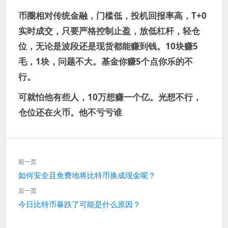
币圈相对传统金融，门槛低，投机回报率高，T+0
实时成交，只要严格控制止盈，放低杠杆，轻仓
位，无论是波段还是现货都能赚到钱。10块赚5
毛，1块，问题不大。基金你赚5个点你乐的不
行。
可就怕他有些人，10万想赚一个亿。光想不行，
仓位还在火币。他不亏亏谁
文
前一页
章
上
如何安全且免费地将比特币换成现金呢？
导
一
航
后一页
篇：
下
今日比特币暴跌了可能是什么原因？
一
篇：