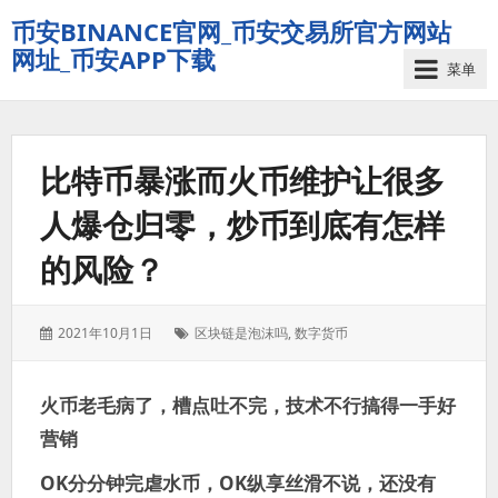
币安BINANCE官网_币安交易所官方网站
网址_币安APP下载
菜单
比特币暴涨而火币维护让很多
人爆仓归零，炒币到底有怎样
的风险？
发
标
2021年10月1日
区块链是泡沫吗
,
数字货币
表
签：
于：
火币老毛病了，槽点吐不完，技术不行搞得一手好
营销
OK分分钟完虐水币，OK纵享丝滑不说，还没有