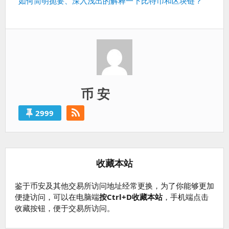
下
如何简明扼要、深入浅出的解释一下比特币和区块链？
一
篇：
币 安
2999
收藏本站
鉴于币安及其他交易所访问地址经常更换，为了你能够更加
便捷访问，可以在电脑端
按Ctrl+D收藏本站
，手机端点击
收藏按钮，便于交易所访问。