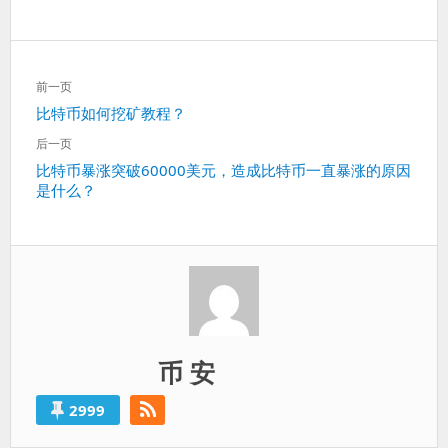
文
前一页
章
上
比特币如何挖矿教程？
导
一
航
后一页
篇：
下
比特币暴涨突破60000美元，造成比特币一直暴涨的原因
是什么？
一
篇：
币 安
2999