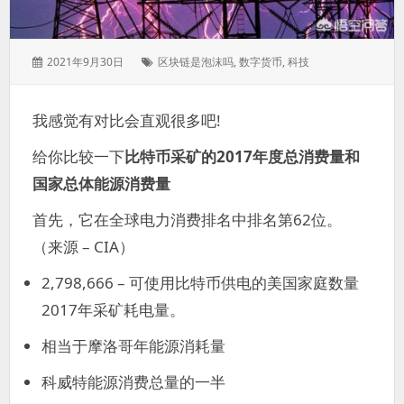
发
标
2021年9月30日
区块链是泡沫吗
,
数字货币
,
科技
表
签：
于：
我感觉有对比会直观很多吧!
给你比较一下
比特币采矿的2017年度总消费量和
国家总体能源消费量
首先，它在全球电力消费排名中排名第62位。
（来源 – CIA）
2,798,666 – 可使用比特币供电的美国家庭数量
2017年采矿耗电量。
相当于摩洛哥年能源消耗量
科威特能源消费总量的一半