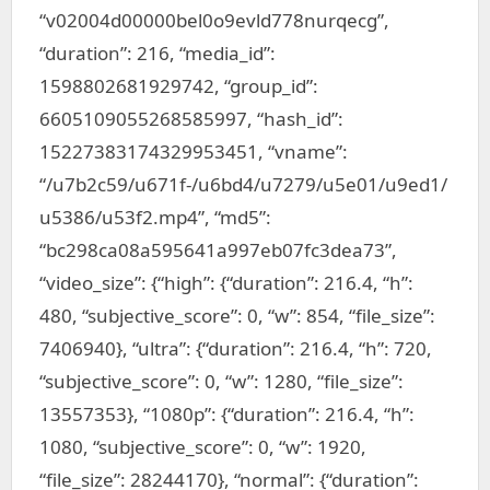
“v02004d00000bel0o9evld778nurqecg”,
“duration”: 216, “media_id”:
1598802681929742, “group_id”:
6605109055268585997, “hash_id”:
15227383174329953451, “vname”:
“/u7b2c59/u671f-/u6bd4/u7279/u5e01/u9ed1/
u5386/u53f2.mp4”, “md5”:
“bc298ca08a595641a997eb07fc3dea73”,
“video_size”: {“high”: {“duration”: 216.4, “h”:
480, “subjective_score”: 0, “w”: 854, “file_size”:
7406940}, “ultra”: {“duration”: 216.4, “h”: 720,
“subjective_score”: 0, “w”: 1280, “file_size”:
13557353}, “1080p”: {“duration”: 216.4, “h”:
1080, “subjective_score”: 0, “w”: 1920,
“file_size”: 28244170}, “normal”: {“duration”: