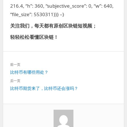
216.4, “h”: 360, “subjective_score”: 0, “w”: 640,
“file_size”: 5530311}}} –}
关注我们，每天都有原创区块链短视频；
轻轻松松看懂区块链！
文
前一页
章
上
比特币有哪些用处？
导
一
航
后一页
篇：
下
比特币期货来了，比特币还会涨吗？
一
篇：