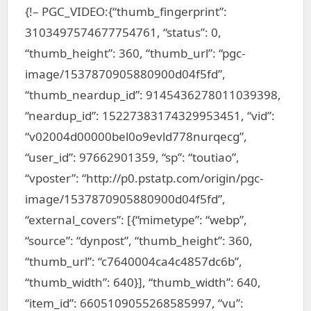
{!– PGC_VIDEO:{“thumb_fingerprint”:
3103497574677754761, “status”: 0,
“thumb_height”: 360, “thumb_url”: “pgc-
image/1537870905880900d04f5fd”,
“thumb_neardup_id”: 9145436278011039398,
“neardup_id”: 15227383174329953451, “vid”:
“v02004d00000bel0o9evld778nurqecg”,
“user_id”: 97662901359, “sp”: “toutiao”,
“vposter”: “http://p0.pstatp.com/origin/pgc-
image/1537870905880900d04f5fd”,
“external_covers”: [{“mimetype”: “webp”,
“source”: “dynpost”, “thumb_height”: 360,
“thumb_url”: “c7640004ca4c4857dc6b”,
“thumb_width”: 640}], “thumb_width”: 640,
“item_id”: 6605109055268585997, “vu”: