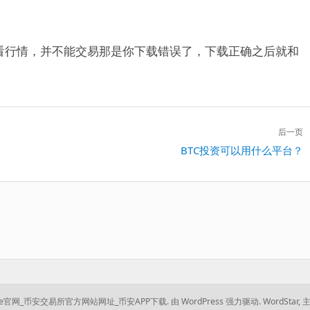
看行情，并不能交易那是你下载错误了，下载正确之后就和
后一页
下
BTC投资可以用什么平台？
一
篇：
ance官网_币安交易所官方网站网址_币安APP下载.
由 WordPress 强力驱动.
WordStar
,
主