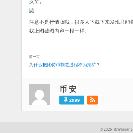
安全。
注意不是行情版哦，很多人下载下来发现只能
我上图截图内容一模一样。
文
前一页
章
上
为什么把比特币制造过程称为挖矿？
导
一
航
篇：
币 安
2999
© 2026 币安bin