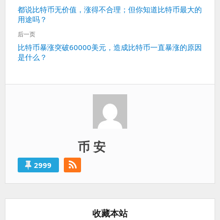
章
上
都说比特币无价值，涨得不合理；但你知道比特币最大的
导
用途吗？
一
航
篇：
后一页
下
比特币暴涨突破60000美元，造成比特币一直暴涨的原因
是什么？
一
篇：
币 安
2999
收藏本站