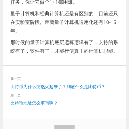
任务，你让它做个1+1都困难。
量子计算机和经典计算机还是有区别的，目前还只
在实验室阶段。距离量子计算机通用化还有10-15
年。
那时候的量子计算机底层运算逻辑有了，支持的系
统有了，软件有了，才能行使真正的计算机职能。
文
前一页
章
上
比特币为什么突然火起来了？到底什么是比特币？
导
一
航
后一页
篇：
下
比特币地址怎么填写啊？
一
篇：