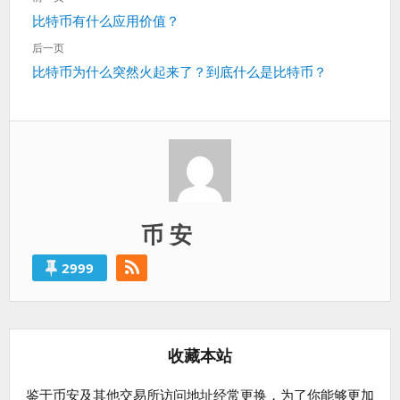
章
上
比特币有什么应用价值？
导
一
航
后一页
篇：
下
比特币为什么突然火起来了？到底什么是比特币？
一
篇：
币 安
2999
收藏本站
鉴于币安及其他交易所访问地址经常更换，为了你能够更加