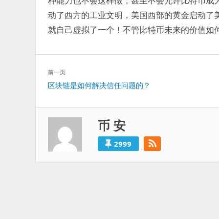
种能力也不会这样做，甚至不会允许比特币成
动了西方的工业文明，美国西部的黄金启动了
就自己虚拟了一个！不管比特币未来的价值如
文
前一页
章
上
区块链是如何解决信任问题的？
导
一
航
篇：
币 安
2999